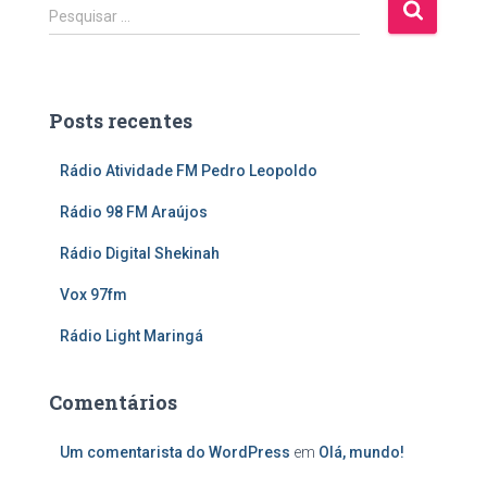
P
Pesquisar …
e
s
q
u
Posts recentes
i
s
Rádio Atividade FM Pedro Leopoldo
a
r
Rádio 98 FM Araújos
p
o
Rádio Digital Shekinah
r
:
Vox 97fm
Rádio Light Maringá
Comentários
Um comentarista do WordPress
em
Olá, mundo!